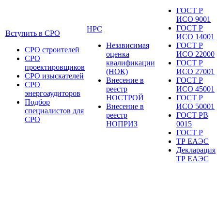
ГОСТ Р
ИСО 9001
ГОСТ Р
НРС
Вступить в СРО
ИСО 14001
Независимая
ГОСТ Р
СРО строителей
оценка
ИСО 22000
СРО
квалификации
ГОСТ Р
проектировщиков
(НОК)
ИСО 27001
СРО изыскателей
Внесение в
ГОСТ Р
СРО
реестр
ИСО 45001
энергоаудиторов
НОСТРОЙ
ГОСТ Р
Подбор
Внесение в
ИСО 50001
специалистов для
реестр
ГОСТ РВ
СРО
НОПРИЗ
0015
ГОСТ Р
ТР ЕАЭС
Декларация
ТР ЕАЭС