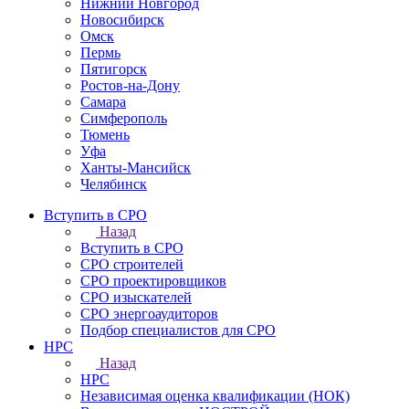
Нижний Новгород
Новосибирск
Омск
Пермь
Пятигорск
Ростов-на-Дону
Самара
Симферополь
Тюмень
Уфа
Ханты-Мансийск
Челябинск
Вступить в СРО
Назад
Вступить в СРО
СРО строителей
СРО проектировщиков
СРО изыскателей
СРО энергоаудиторов
Подбор специалистов для СРО
НРС
Назад
НРС
Независимая оценка квалификации (НОК)